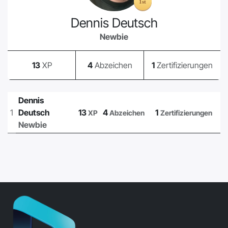
Dennis Deutsch
Newbie
13
XP
4
Abzeichen
1
Zertifizierungen
Dennis
1
Deutsch
13
4
1
XP
Abzeichen
Zertifizierungen
Newbie